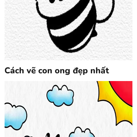
Cách vẽ con ong đẹp nhất