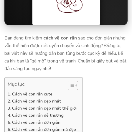
Bạn đang tìm kiếm
cách vẽ con rắn
sao cho đơn giản nhưng
vẫn thể hiện được nét uyển chuyển và sinh động? Đừng lo,
bài viết này sẽ hướng dẫn bạn từng bước cực kỳ dễ hiểu, kể
cả khi bạn là “gà mờ” trong vẽ tranh. Chuẩn bị giấy bút và bắt
đầu sáng tạo ngay nhé!
Mục lục
Cách vẽ con rắn cute
Cách vẽ con rắn đẹp nhất
Cách vẽ con rắn đẹp nhất thế giới
Cách vẽ con rắn dễ thương
Cách vẽ con rắn đơn giản
Cách vẽ con rắn đơn giản mà đẹp