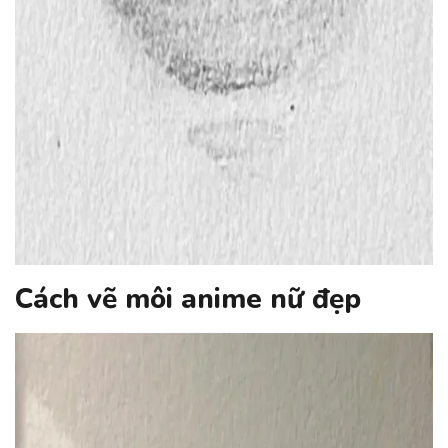
Cách vẽ môi anime nữ đẹp