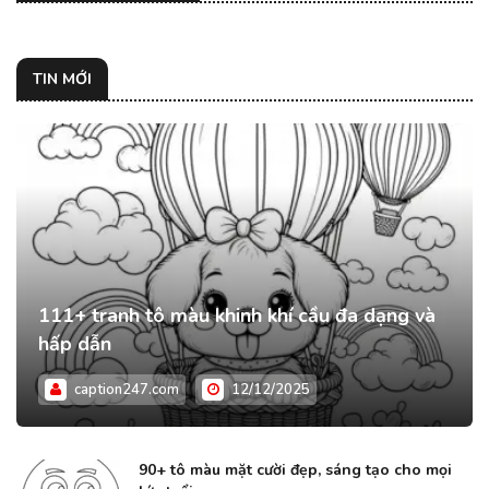
TIN MỚI
111+ tranh tô màu khinh khí cầu đa dạng và
hấp dẫn
caption247.com
12/12/2025
90+ tô màu mặt cười đẹp, sáng tạo cho mọi