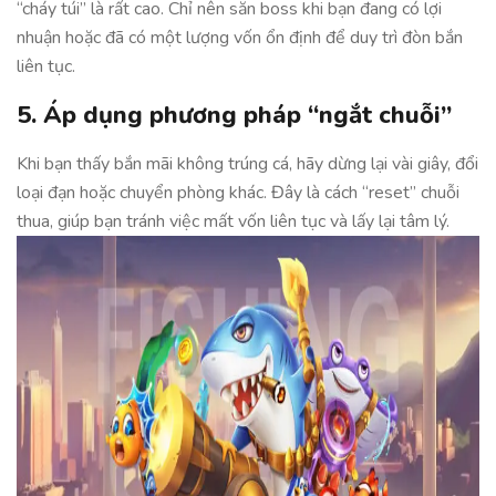
“cháy túi” là rất cao. Chỉ nên săn boss khi bạn đang có lợi
nhuận hoặc đã có một lượng vốn ổn định để duy trì đòn bắn
liên tục.
5. Áp dụng phương pháp “ngắt chuỗi”
Khi bạn thấy bắn mãi không trúng cá, hãy dừng lại vài giây, đổi
loại đạn hoặc chuyển phòng khác. Đây là cách “reset” chuỗi
thua, giúp bạn tránh việc mất vốn liên tục và lấy lại tâm lý.