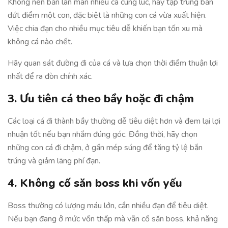
Không nên bắn lan man nhiều cá cùng lúc, hãy tập trung bắn
dứt điểm một con, đặc biệt là những con cá vừa xuất hiện.
Việc chia đạn cho nhiều mục tiêu dễ khiến bạn tốn xu mà
không cá nào chết.
Hãy quan sát đường đi của cá và lựa chọn thời điểm thuận lợi
nhất để ra đòn chính xác.
3. Ưu tiên cá theo bầy hoặc đi chậm
Các loại cá đi thành bầy thường dễ tiêu diệt hơn và đem lại lợi
nhuận tốt nếu bạn nhắm đúng góc. Đồng thời, hãy chọn
những con cá đi chậm, ở gần mép súng để tăng tỷ lệ bắn
trúng và giảm lãng phí đạn.
4. Không cố săn boss khi vốn yếu
Boss thường có lượng máu lớn, cần nhiều đạn để tiêu diệt.
Nếu bạn đang ở mức vốn thấp mà vẫn cố săn boss, khả năng