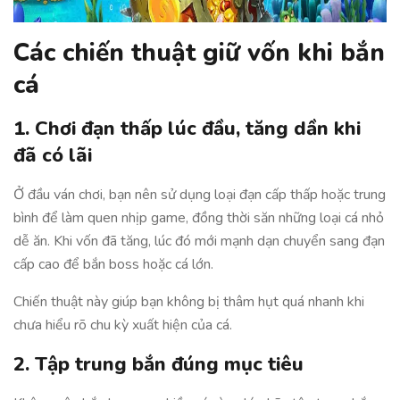
Các chiến thuật giữ vốn khi bắn
cá
1. Chơi đạn thấp lúc đầu, tăng dần khi
đã có lãi
Ở đầu ván chơi, bạn nên sử dụng loại đạn cấp thấp hoặc trung
bình để làm quen nhịp game, đồng thời săn những loại cá nhỏ
dễ ăn. Khi vốn đã tăng, lúc đó mới mạnh dạn chuyển sang đạn
cấp cao để bắn boss hoặc cá lớn.
Chiến thuật này giúp bạn không bị thâm hụt quá nhanh khi
chưa hiểu rõ chu kỳ xuất hiện của cá.
2. Tập trung bắn đúng mục tiêu