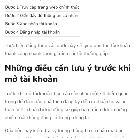
Bước 1
Truy cập trang web chính thức
Bước 2
Điền đầy đủ thông tin cá nhân
Bước 3
Xác nhận tài khoản
Bước 4
Đăng nhập tài khoản
Thực hiện đúng theo các bước này sẽ giúp bạn tạo tài khoản
thành công nhanh chóng, tránh các lỗi thường gặp.
Những điều cần lưu ý trước khi
mở tài khoản
Trước khi mở tài khoản, bạn cần cân nhắc một số điểm quan
trọng để đảm bảo quá trình đăng ký diễn ra thuận lợi và an
toàn. Việc chuẩn bị kỹ lưỡng sẽ giúp bạn tránh được những
phiền toái không đáng có trong tương lai.
Đầu tiên, hãy kiểm tra kỹ lưỡng thông tin cá nhân mà bạn