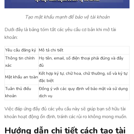
Tạo mật khẩu mạnh để bảo vệ tài khoản
Dưới đây là bảng tóm tắt các yêu cầu cơ bản khi mở tài
khoản:
Yêu cầu đăng ký
Mô tả chi tiết
Thông tin chính
Họ tên, email, số điện thoại phải đúng và đầy
xác
đủ
Kết hợp ký tự, chữ hoa, chữ thường, số và ký tự
Mật khẩu an toàn
đặc biệt
Tuân thủ điều
Đồng ý với các quy định về bảo mật và sử dụng
khoản
dịch vụ
Việc đáp ứng đầy đủ các yêu cầu này sẽ giúp bạn sở hữu tài
khoản hoạt động ổn định, tránh các rủi ro không mong muốn.
Hướng dẫn chi tiết cách tạo tài