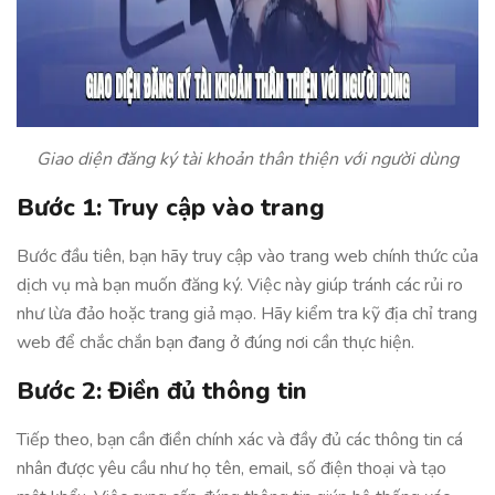
Giao diện đăng ký tài khoản thân thiện với người dùng
Bước 1: Truy cập vào trang
Bước đầu tiên, bạn hãy truy cập vào trang web chính thức của
dịch vụ mà bạn muốn đăng ký. Việc này giúp tránh các rủi ro
như lừa đảo hoặc trang giả mạo. Hãy kiểm tra kỹ địa chỉ trang
web để chắc chắn bạn đang ở đúng nơi cần thực hiện.
Bước 2: Điền đủ thông tin
Tiếp theo, bạn cần điền chính xác và đầy đủ các thông tin cá
nhân được yêu cầu như họ tên, email, số điện thoại và tạo