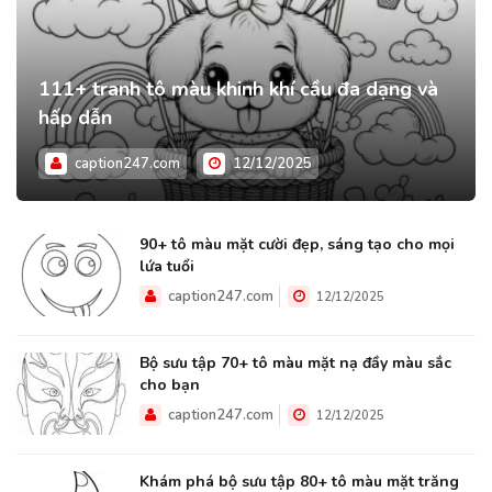
111+ tranh tô màu khinh khí cầu đa dạng và
hấp dẫn
caption247.com
12/12/2025
90+ tô màu mặt cười đẹp, sáng tạo cho mọi
lứa tuổi
caption247.com
12/12/2025
Bộ sưu tập 70+ tô màu mặt nạ đầy màu sắc
cho bạn
caption247.com
12/12/2025
Khám phá bộ sưu tập 80+ tô màu mặt trăng