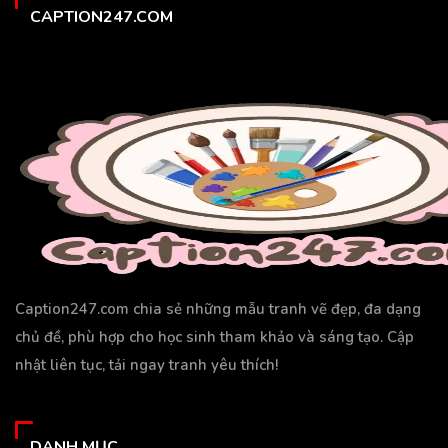
CAPTION247.COM
Caption247.com chia sẻ những mẫu tranh vẽ đẹp, đa dạng
chủ đề, phù hợp cho học sinh tham khảo và sáng tạo. Cập
nhật liên tục, tải ngay tranh yêu thích!
DANH MỤC