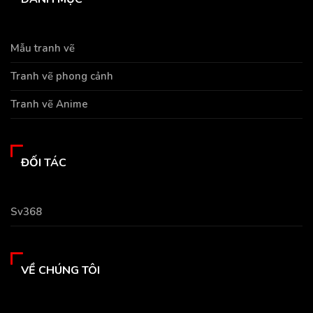
Mẫu tranh vẽ
Tranh vẽ phong cảnh
Tranh vẽ Anime
ĐỐI TÁC
Sv368
VỀ CHÚNG TÔI