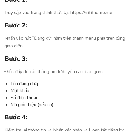
Truy cập vào trang chính thức tại: https://rr88home.me
Bước 2:
Nhấn vào nút “Đăng ký” nằm trên thanh menu phía trên cùng
giao diện.
Bước 3:
Điền đầy đủ các thông tin được yêu cầu, bao gồm:
Tên đăng nhập
Mật khẩu
Số điện thoại
Mã giới thiệu (nếu có)
Bước 4:
Kiểm tra lại thông tin → Nhấn xác nhận → Hoàn tất đăng ký.