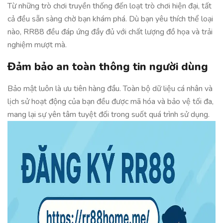
Từ những trò chơi truyền thống đến loạt trò chơi hiện đại, tất
cả đều sẵn sàng chờ bạn khám phá. Dù bạn yêu thích thể loại
nào, RR88 đều đáp ứng đầy đủ với chất lượng đồ họa và trải
nghiệm mượt mà.
Đảm bảo an toàn thông tin người dùng
Bảo mật luôn là ưu tiên hàng đầu. Toàn bộ dữ liệu cá nhân và
lịch sử hoạt động của bạn đều được mã hóa và bảo vệ tối đa,
mang lại sự yên tâm tuyệt đối trong suốt quá trình sử dụng.