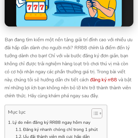
Bạn đang tìm kiếm một nền tảng giải trí đỉnh cao với nhiều ưu
đãi hấp dẫn dành cho người mới? RR88 chính là điểm đến lý
tưởng dành cho bạn! Chỉ với vài bước đăng ký đơn giản, bạn
không chỉ được trải nghiệm hàng loạt trò chơi thú vị mà còn
có cơ hội nhận ngay các phần thưởng giá trị. Trong bài viết
này, chúng tôi sẽ hướng dẫn chi tiết cách
đăng ký rr88
và bật
mí những lợi ích bạn không nên bỏ lỡ khi trở thành thành viên
chính thức. Hãy cùng khám phá ngay sau đây.
Mục lục
Lý do nên đăng ký RR88 ngay hôm nay
Đăng ký nhanh chóng chỉ trong 1 phút
Ưu đãi thành viên mới cực hấp dẫn