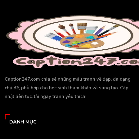
Caption247.com chia sẻ những mẫu tranh vẽ đẹp, đa dạng
chủ đề, phù hợp cho học sinh tham khảo và sáng tạo. Cập
nhật liên tục, tải ngay tranh yêu thích!
DANH MỤC