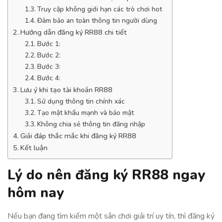
Truy cập không giới hạn các trò chơi hot
Đảm bảo an toàn thông tin người dùng
Hướng dẫn đăng ký RR88 chi tiết
Bước 1:
Bước 2:
Bước 3:
Bước 4:
Lưu ý khi tạo tài khoản RR88
Sử dụng thông tin chính xác
Tạo mật khẩu mạnh và bảo mật
Không chia sẻ thông tin đăng nhập
Giải đáp thắc mắc khi đăng ký RR88
Kết luận
Lý do nên đăng ký RR88 ngay
hôm nay
Nếu bạn đang tìm kiếm một sân chơi giải trí uy tín, thì đăng ký