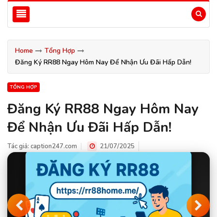
Home
Tổng Hợp
Đăng Ký RR88 Ngay Hôm Nay Để Nhận Ưu Đãi Hấp Dẫn!
TỔNG HỢP
Đăng Ký RR88 Ngay Hôm Nay
Để Nhận Ưu Đãi Hấp Dẫn!
Tác giả:
caption247.com
21/07/2025