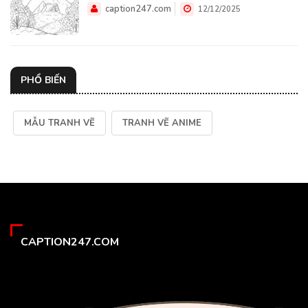
caption247.com
12/12/2025
PHỔ BIẾN
MẪU TRANH VẼ
TRANH VẼ ANIME
CAPTION247.COM