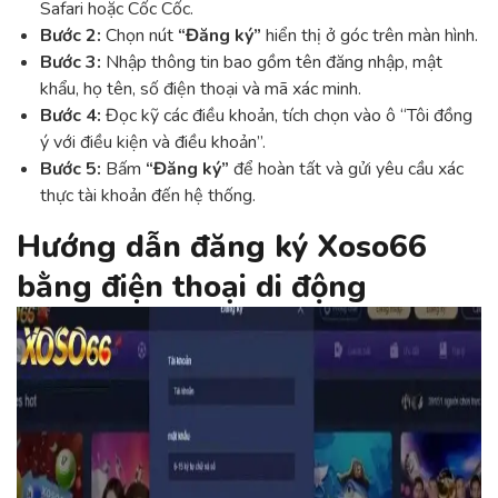
Safari hoặc Cốc Cốc.
Bước 2:
Chọn nút
“Đăng ký”
hiển thị ở góc trên màn hình.
Bước 3:
Nhập thông tin bao gồm tên đăng nhập, mật
khẩu, họ tên, số điện thoại và mã xác minh.
Bước 4:
Đọc kỹ các điều khoản, tích chọn vào ô “Tôi đồng
ý với điều kiện và điều khoản”.
Bước 5:
Bấm
“Đăng ký”
để hoàn tất và gửi yêu cầu xác
thực tài khoản đến hệ thống.
Hướng dẫn đăng ký Xoso66
bằng điện thoại di động