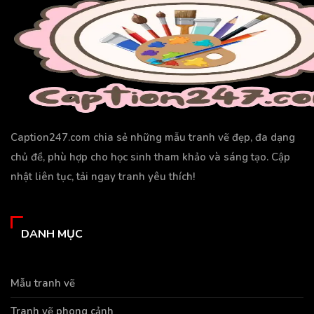
Caption247.com chia sẻ những mẫu tranh vẽ đẹp, đa dạng
chủ đề, phù hợp cho học sinh tham khảo và sáng tạo. Cập
nhật liên tục, tải ngay tranh yêu thích!
DANH MỤC
Mẫu tranh vẽ
Tranh vẽ phong cảnh