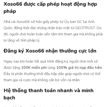
Xoso66 được cấp phép hoạt động hợp
pháp
Nhà cái Xoso66 sở hữu giấy phép từ Ủy ban GC tại Anh
Quốc, đồng thời đạt chứng nhận bảo mật từ GEOTRUST. Do
đó, người chơi hoàn toàn yên tâm khi tham gia mà không phải
lo lắng về tính pháp lý.
Đăng ký Xoso66 nhận thưởng cực lớn
Ngay sau khi hoàn tất quá trình đăng ký, người chơi mới sẽ
được tặng
100K miễn phí
cùng
100% giá trị nạp đầu tiên
.
Đây là phần thưởng khởi đầu hấp dẫn giúp người chơi có thể
tham gia cá cược mà không cần bỏ vốn cá nhân.
Hệ thống thanh toán nhanh và minh
bạch