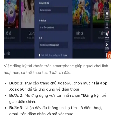
Việc đăng ký tài khoản trên smartphone giúp người chơi linh
hoạt hơn, có thể thao tác ở bất cứ đâu.
Bước 1:
Truy cập trang chủ Xoso66, chọn mục
“Tải app
Xoso66”
để tải ứng dụng về điện thoại.
Bước 2:
Mở ứng dụng vừa tải, nhấn chọn
“Đăng ký”
trên
giao diện chính.
Bước 3:
Nhập đầy đủ thông tin: họ tên, số điện thoại,
email, tên đăng nhập và mã xác thực.