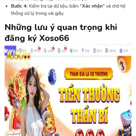
Bước 4:
Kiểm tra lại dữ liệu, bấm
“Xác nhận”
và chờ hệ
thống xử lý trong vài giây.
Những lưu ý quan trọng khi
đăng ký Xoso66