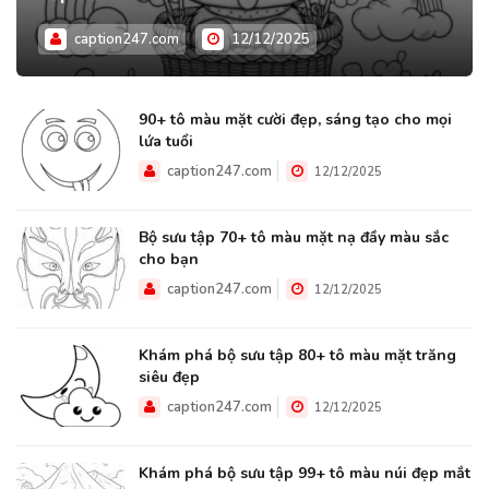
caption247.com
12/12/2025
90+ tô màu mặt cười đẹp, sáng tạo cho mọi
lứa tuổi
caption247.com
12/12/2025
Bộ sưu tập 70+ tô màu mặt nạ đầy màu sắc
cho bạn
caption247.com
12/12/2025
Khám phá bộ sưu tập 80+ tô màu mặt trăng
siêu đẹp
caption247.com
12/12/2025
Khám phá bộ sưu tập 99+ tô màu núi đẹp mắt