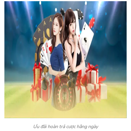
Ưu đãi hoàn trả cược hằng ngày