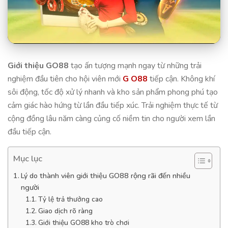
Giới thiệu GO88
tạo ấn tượng mạnh ngay từ những trải
nghiệm đầu tiên cho hội viên mới
G O88
tiếp cận. Không khí
sôi động, tốc độ xử lý nhanh và kho sản phẩm phong phú tạo
cảm giác hào hứng từ lần đầu tiếp xúc. Trải nghiệm thực tế từ
cộng đồng lâu năm càng củng cố niềm tin cho người xem lần
đầu tiếp cận.
Mục lục
Lý do thành viên giới thiệu GO88 rộng rãi đến nhiều
người
Tỷ lệ trả thưởng cao
Giao dịch rõ ràng
Giới thiệu GO88 kho trò chơi