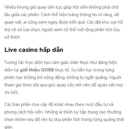
Nhiều khung giờ quay liên tục giúp hội viên không phải chờ
lâu giữa các phiên. Cách thể hiện bảng thông tin rõ ràng, dễ
quan sát, ai cũng xem ngay được kết quả. Các đài khu vực hỗ
trợ vô số lựa chọn, người xem có thể mở rộng phân tích tùy
sở thích.
Live casino hấp dẫn
Tương tác trực diện tạo cảm giác chân thực như đang hiện
diện tại
giới thiệu GO88
thực tế. Sự liên tục trong từng
phiên tạo không khí sống động, không bị ngắt quãng. Người
tham gia theo dõi qua góc quay sắc nét nên dễ quan sát mọi
chi tiết.
Các bàn phân chia cấp độ khác nhau theo mức đầu tư và
phong cách hội viên. Những ai thích sự tập trung cao thường
chọn nhóm này để rèn tư duy phân tích trong từng quãng thời
gian.