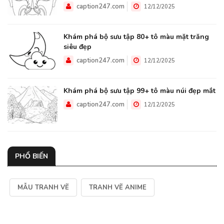
caption247.com
12/12/2025
Khám phá bộ sưu tập 80+ tô màu mặt trăng
siêu đẹp
caption247.com
12/12/2025
Khám phá bộ sưu tập 99+ tô màu núi đẹp mắt
caption247.com
12/12/2025
PHỔ BIẾN
MẪU TRANH VẼ
TRANH VẼ ANIME