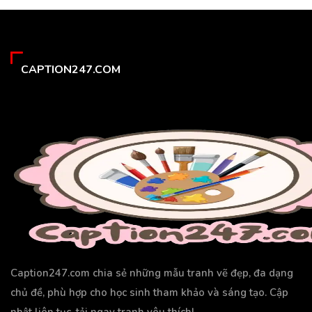
CAPTION247.COM
Caption247.com chia sẻ những mẫu tranh vẽ đẹp, đa dạng
chủ đề, phù hợp cho học sinh tham khảo và sáng tạo. Cập
nhật liên tục, tải ngay tranh yêu thích!