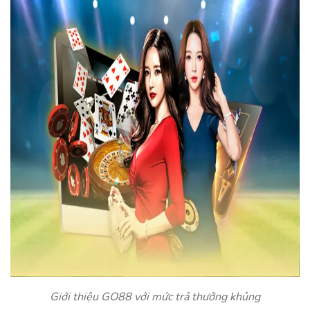
Giới thiệu GO88 với mức trả thưởng khủng