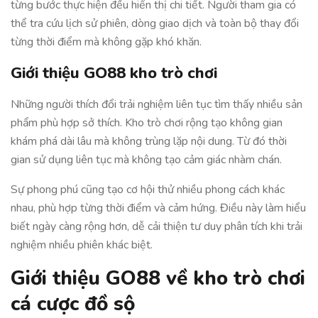
từng bước thực hiện đều hiển thị chi tiết. Người tham gia có
thể tra cứu lịch sử phiên, dòng giao dịch và toàn bộ thay đổi
từng thời điểm mà không gặp khó khăn.
Giới thiệu GO88 kho trò chơi
Những người thích đổi trải nghiệm liên tục tìm thấy nhiều sản
phẩm phù hợp sở thích. Kho trò chơi rộng tạo không gian
khám phá dài lâu mà không trùng lặp nội dung. Từ đó thời
gian sử dụng liên tục mà không tạo cảm giác nhàm chán.
Sự phong phú cũng tạo cơ hội thử nhiều phong cách khác
nhau, phù hợp từng thời điểm và cảm hứng. Điều này làm hiểu
biết ngày càng rộng hơn, dễ cải thiện tư duy phân tích khi trải
nghiệm nhiều phiên khác biệt.
Giới thiệu GO88 về kho trò chơi
cá cược đồ sộ