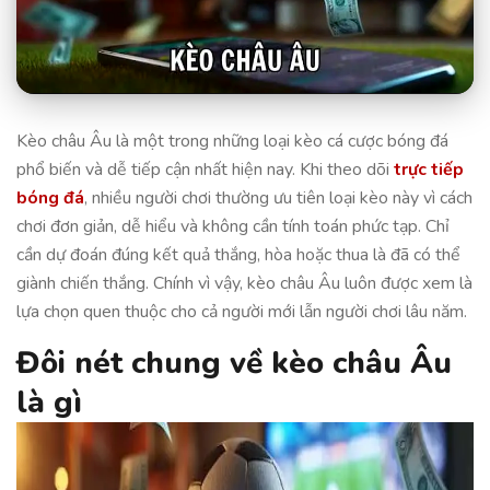
Kèo châu Âu là một trong những loại kèo cá cược bóng đá
phổ biến và dễ tiếp cận nhất hiện nay. Khi theo dõi
trực tiếp
bóng đá
, nhiều người chơi thường ưu tiên loại kèo này vì cách
chơi đơn giản, dễ hiểu và không cần tính toán phức tạp. Chỉ
cần dự đoán đúng kết quả thắng, hòa hoặc thua là đã có thể
giành chiến thắng. Chính vì vậy, kèo châu Âu luôn được xem là
lựa chọn quen thuộc cho cả người mới lẫn người chơi lâu năm.
Đôi nét chung về kèo châu Âu
là gì