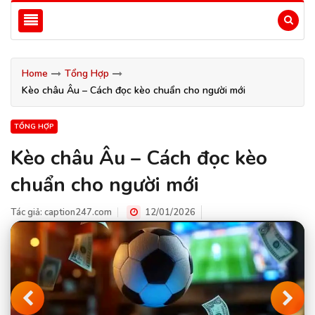
Home
Tổng Hợp
Kèo châu Âu – Cách đọc kèo chuẩn cho người mới
TỔNG HỢP
Kèo châu Âu – Cách đọc kèo
chuẩn cho người mới
Tác giả:
caption247.com
12/01/2026