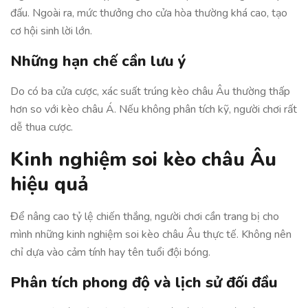
đấu. Ngoài ra, mức thưởng cho cửa hòa thường khá cao, tạo
cơ hội sinh lời lớn.
Những hạn chế cần lưu ý
Do có ba cửa cược, xác suất trúng kèo châu Âu thường thấp
hơn so với kèo châu Á. Nếu không phân tích kỹ, người chơi rất
dễ thua cược.
Kinh nghiệm soi kèo châu Âu
hiệu quả
Để nâng cao tỷ lệ chiến thắng, người chơi cần trang bị cho
mình những kinh nghiệm soi kèo châu Âu thực tế. Không nên
chỉ dựa vào cảm tính hay tên tuổi đội bóng.
Phân tích phong độ và lịch sử đối đầu