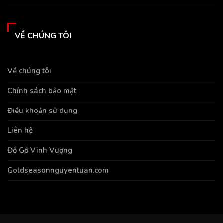
VỀ CHÚNG TÔI
Về chúng tôi
Chính sách bảo mật
Điều khoản sử dụng
Liên hệ
Đồ Gỗ Vinh Vượng
Goldseasonnguyentuan.com