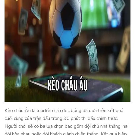
Kèo châu Âu là loại kèo cá cược bóng đá dựa trên kết quả
cuối cùng của trận đấu trong 90 phút thi đấu chính thức.
Người chơi sẽ có ba lựa chọn bao gồm đội chủ nhà thắng, hai
đội hòa nhau hoặc đội khách giành chiến thắng. Kết quả hiệp