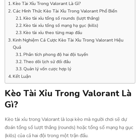
Kèo Tài Xỉu Trong Valorant Là Gì?
Các Hình Thức Kèo Tài Xỉu Trong Valorant Phổ Biến
Kèo tài xỉu tổng số rounds (lượt thắng)
Kèo tài xỉu tổng số mạng hạ gục (kills)
Kèo tài xỉu theo từng map đấu
Kinh Nghiệm Cá Cược Kèo Tài Xỉu Trong Valorant Hiệu
Quả
Phân tích phong độ hai đội tuyển
Theo dõi lịch sử đối đầu
Quản lý vốn cược hợp lý
Kết Luận
Kèo Tài Xỉu Trong Valorant Là
Gì?
Kèo tài xỉu trong Valorant là loại kèo mà người chơi sẽ dự
đoán tổng số lượt thắng (rounds) hoặc tổng số mạng hạ gục
(kills) của cả hai đội trong một trận đấu.