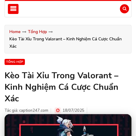
Home
Tổng Hợp
Kèo Tài Xỉu Trong Valorant – Kinh Nghiệm Cá Cược Chuẩn
Xác
TỔNG HỢP
Kèo Tài Xỉu Trong Valorant –
Kinh Nghiệm Cá Cược Chuẩn
Xác
Tác giả:
caption247.com
18/07/2025