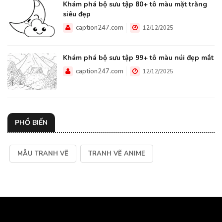
Khám phá bộ sưu tập 80+ tô màu mặt trăng
siêu đẹp
caption247.com
12/12/2025
Khám phá bộ sưu tập 99+ tô màu núi đẹp mắt
caption247.com
12/12/2025
PHỔ BIẾN
MẪU TRANH VẼ
TRANH VẼ ANIME