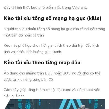
Đây là hình thức kèo phổ biến nhất trong Valorant.
Kèo tài xỉu tổng số mạng hạ gục (kills)
Người chơi dự đoán tổng số mạng hạ gục của cả hai đội trong
một bản đồ hoặc cả trận.
Kèo này phù hợp cho những ai thích theo dõi trận đấu kịch
tính với nhiều tình huống giao tranh.
Kèo tài xỉu theo từng map đấu
Áp dụng cho những trận BO3 hoặc BO5, người chơi có thể
cược tài xỉu riêng từng bản đồ.
Cách này giúp tăng thêm cơ hội đặt cược và kiểm soát vốn
hiệu quả hơn.