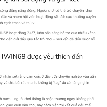
cộng đồng năng động. Người chơi có thể trò chuyện, chia
n đàn và nhóm hội viên hoạt động rất tích cực, thường xuyên
nh cạnh tranh và thú vị.
IN68 hoạt động 24/7, luôn sẵn sàng hỗ trợ qua nhiều kênh
 cho đến giải đáp quy tắc trò chơi – mọi vấn đề đều được hỗ
ao IWIN68 được yêu thích đến
ười nhận xét rằng cảm giác ở đây vừa chuyên nghiệp vừa gần
uay và chia bài rất nhanh, không bị “lag” dù có hàng nghìn
h bạch – người chơi thắng là nhận thưởng ngay, không phải
, giao diện bàn chơi, hay cách hiển thị kết quả đều thể