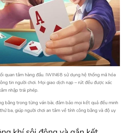
 mối quan tâm hàng đầu. IWIN68 sử dụng hệ thống mã hóa
ông tin người chơi. Mọi giao dịch nạp – rút đều được xác
xâm nhập trái phép.
ng bằng trong từng ván bài, đảm bảo mọi kết quả đều minh
thứ ba, giúp người chơi an tâm về tính công bằng và độ uy
ng khí sôi động và gắn kết