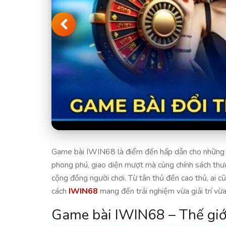
Game bài IWIN68 là điểm đến hấp dẫn cho những ai 
phong phú, giao diện mượt mà cùng chính sách thư
cộng đồng người chơi. Từ tân thủ đến cao thủ, ai c
cách
IWIN68
mang đến trải nghiệm vừa giải trí vừa 
Game bài IWIN68 – Thế giới 