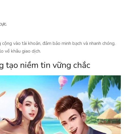
cực.
 cộng vào tài khoản, đảm bảo minh bạch và nhanh chóng.
lo về khâu giao dịch.
g tạo niềm tin vững chắc