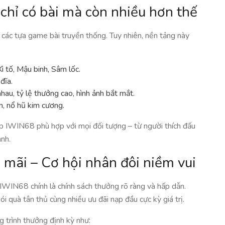
hỉ có bài mà còn nhiều hơn thế
các tựa game bài truyền thống. Tuy nhiên, nền tảng này
ì tố, Mậu binh, Sâm lốc.
đĩa.
hau, tỷ lệ thưởng cao, hình ảnh bắt mắt.
n, nổ hũ kim cương.
úp IWIN68 phù hợp với mọi đối tượng – từ người thích đấu
anh.
mãi – Cơ hội nhân đôi niềm vui
 IWIN68 chính là chính sách thưởng rõ ràng và hấp dẫn.
i quà tân thủ cùng nhiều ưu đãi nạp đầu cực kỳ giá trị.
 trình thưởng định kỳ như: