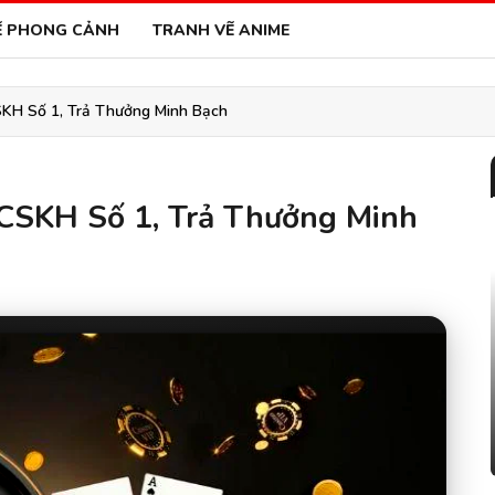
Ẽ PHONG CẢNH
TRANH VẼ ANIME
SKH Số 1, Trả Thưởng Minh Bạch
 CSKH Số 1, Trả Thưởng Minh