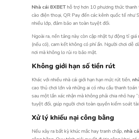
Nhà cái 8XBET
hỗ trợ hơn 10 phương thức thanh to
cào điện thoại, QR Pay đến các kênh quốc tế như S
nhiều lớp, đảm bảo an toàn tuyệt đối.
Ngoài ra, nền tảng này còn cập nhật tự động tỉ giá n
(nếu có), cam kết không có phí ẩn. Người chơi dễ 
nơi mà không lo rủi ro bảo mật.
Không giới hạn số tiền rút
Khác với nhiều nhà cái giới hạn hạn mức rút tiền,
nh
cao thủ chơi lớn và những ai có nhu cầu thanh toán
sau một lần xác nhận mà không phải chia nhỏ hay “
tuyệt đối, giúp người chơi toàn quyền kiểm soát tài
Xử lý khiếu nại công bằng
Nếu xảy ra bất kỳ khúc mắc hay tranh chấp,
nhà c