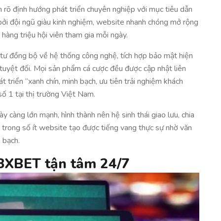
h rõ định hướng phát triển chuyên nghiệp với mục tiêu dẫn
 bởi đội ngũ giàu kinh nghiệm, website nhanh chóng mở rộng
hàng triệu hội viên tham gia mỗi ngày.
 tư đồng bộ về hệ thống công nghệ, tích hợp bảo mật hiện
i tuyệt đối. Mọi sản phẩm cá cược đều được cập nhật liên
t triển “xanh chín, minh bạch, ưu tiên trải nghiệm khách
số 1 tại thị trường Việt Nam.
y càng lớn mạnh, hình thành nên hệ sinh thái giao lưu, chia
t trong số ít website tạo được tiếng vang thực sự nhờ văn
 bạch.
 8XBET tận tâm 24/7