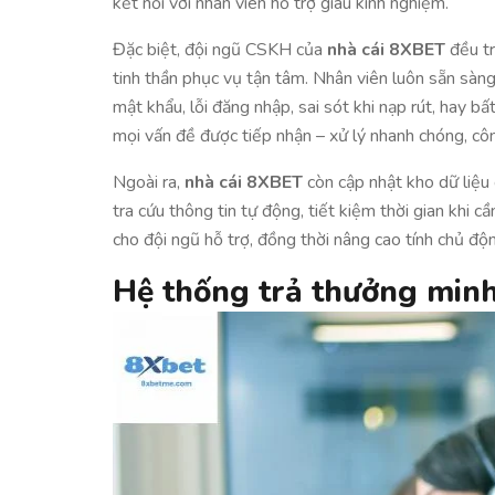
kết nối với nhân viên hỗ trợ giàu kinh nghiệm.
Đặc biệt, đội ngũ CSKH của
nhà cái 8XBET
đều tr
tinh thần phục vụ tận tâm. Nhân viên luôn sẵn sàng 
mật khẩu, lỗi đăng nhập, sai sót khi nạp rút, hay
mọi vấn đề được tiếp nhận – xử lý nhanh chóng, cô
Ngoài ra,
nhà cái 8XBET
còn cập nhật kho dữ liệu 
tra cứu thông tin tự động, tiết kiệm thời gian khi c
cho đội ngũ hỗ trợ, đồng thời nâng cao tính chủ độ
Hệ thống trả thưởng minh