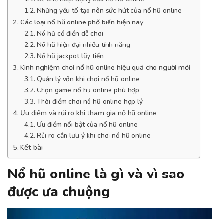
Những yếu tố tạo nên sức hút của nổ hũ online
Các loại nổ hũ online phổ biến hiện nay
Nổ hũ cổ điển dễ chơi
Nổ hũ hiện đại nhiều tính năng
Nổ hũ jackpot lũy tiến
Kinh nghiệm chơi nổ hũ online hiệu quả cho người mới
Quản lý vốn khi chơi nổ hũ online
Chọn game nổ hũ online phù hợp
Thời điểm chơi nổ hũ online hợp lý
Ưu điểm và rủi ro khi tham gia nổ hũ online
Ưu điểm nổi bật của nổ hũ online
Rủi ro cần lưu ý khi chơi nổ hũ online
Kết bài
Nổ hũ online là gì và vì sao
được ưa chuộng