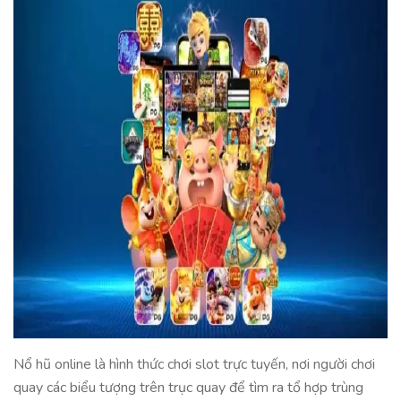
Nổ hũ online là hình thức chơi slot trực tuyến, nơi người chơi
quay các biểu tượng trên trục quay để tìm ra tổ hợp trùng