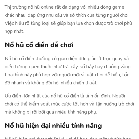
Thị trường nổ hũ online rất đa dạng với nhiều dòng game
khác nhau, đáp ứng nhu cầu và sở thích của từng người chơi.
Việc hiểu rõ từng loại sẽ giúp bạn lựa chọn được trò chơi phù
hợp nhất.
Nổ hũ cổ điển dễ chơi
Nổ hũ cổ điển thường có giao diện đơn giản, ít trục quay và
biểu tượng quen thuộc như trái cây, số bảy hay chuông vàng.
Loại hình này phù hợp với người mới vì luật chơi dễ hiểu, tốc
độ nhanh và không đòi hỏi nhiều chiến thuật.
Ưu điểm lớn nhất của nổ hũ cổ điển là tính ổn định. Người
chơi có thể kiểm soát mức cược tốt hơn và tận hưởng trò chơi
mà không bị rối bởi quá nhiều tính năng phụ.
Nổ hũ hiện đại nhiều tính năng