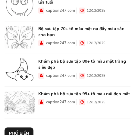
lứa tuổi
caption247.com
12/12/2025
Bộ sưu tập 70+ tô màu mặt nạ đầy màu sắc
cho bạn
caption247.com
12/12/2025
Khám phá bộ sưu tập 80+ tô màu mặt trăng
siêu đẹp
caption247.com
12/12/2025
Khám phá bộ sưu tập 99+ tô màu núi đẹp mắt
caption247.com
12/12/2025
PHỔ BIẾN