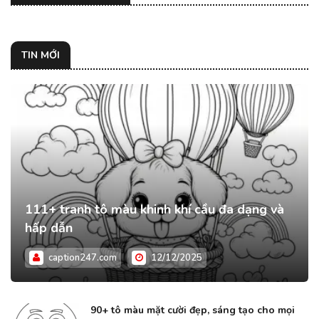
TIN MỚI
111+ tranh tô màu khinh khí cầu đa dạng và
hấp dẫn
caption247.com
12/12/2025
90+ tô màu mặt cười đẹp, sáng tạo cho mọi