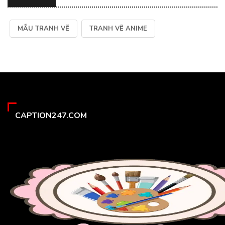
MẪU TRANH VẼ
TRANH VẼ ANIME
CAPTION247.COM