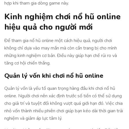
hợp khi tham gia dòng game này.
Kinh nghiệm chơi nổ hũ online
hiệu quả cho người mới
Để tham gia nổ hũ online một cách hiệu quả, người chơi
không chỉ dựa vào may mắn mà còn cần trang bị cho mình
những kinh nghiệm cơ bản. Điều này giúp hạn chế rủi ro và
tăng cơ hội chiến thắng.
Quản lý vốn khi chơi nổ hũ online
Quản lý vốn là yếu tố quan trọng hàng đầu khi chơi nổ hũ
online. Người chơi nên xác định trước số tiền có thể sử dụng
cho giải trí và tuyệt đối không vượt quá giới hạn đó. Việc chia
nhỏ vốn thành nhiều phiên chơi giúp bạn kéo dài thời gian trải
nghiệm và giảm áp lực tâm lý.