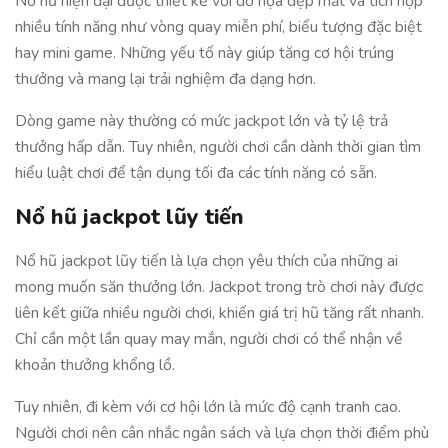
Nổ hũ hiện đại được thiết kế với đồ họa đẹp mắt và tích hợp
nhiều tính năng như vòng quay miễn phí, biểu tượng đặc biệt
hay mini game. Những yếu tố này giúp tăng cơ hội trúng
thưởng và mang lại trải nghiệm đa dạng hơn.
Dòng game này thường có mức jackpot lớn và tỷ lệ trả
thưởng hấp dẫn. Tuy nhiên, người chơi cần dành thời gian tìm
hiểu luật chơi để tận dụng tối đa các tính năng có sẵn.
Nổ hũ jackpot lũy tiến
Nổ hũ jackpot lũy tiến là lựa chọn yêu thích của những ai
mong muốn săn thưởng lớn. Jackpot trong trò chơi này được
liên kết giữa nhiều người chơi, khiến giá trị hũ tăng rất nhanh.
Chỉ cần một lần quay may mắn, người chơi có thể nhận về
khoản thưởng khổng lồ.
Tuy nhiên, đi kèm với cơ hội lớn là mức độ cạnh tranh cao.
Người chơi nên cân nhắc ngân sách và lựa chọn thời điểm phù