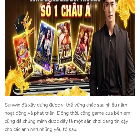
Sunwin đã xây dựng được vị thế vững chắc sau nhiều năm
hoạt động và phát triển. Đồng thời, cổng game của bên em
cũng đã chứng minh được đây là một sân chơi đáng tin cậy
cho các anh nhớ những yếu tố sau.