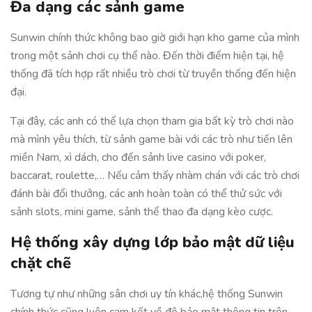
Đa dạng các sảnh game
Sunwin chính thức không bao giờ giới hạn kho game của mình
trong một sảnh chơi cụ thể nào. Đến thời điểm hiện tại, hệ
thống đã tích hợp rất nhiều trò chơi từ truyền thống đến hiện
đại.
Tại đây, các anh có thể lựa chọn tham gia bất kỳ trò chơi nào
mà mình yêu thích, từ sảnh game bài với các trò như tiến lên
miền Nam, xì dách, cho đến sảnh live casino với poker,
baccarat, roulette,… Nếu cảm thấy nhàm chán với các trò chơi
đánh bài đổi thưởng, các anh hoàn toàn có thể thử sức với
sảnh slots, mini game, sảnh thể thao đa dạng kèo cược.
Hệ thống xây dựng lớp bảo mật dữ liệu
chặt chẽ
Tương tự như những sân chơi uy tín khác,hệ thống Sunwin