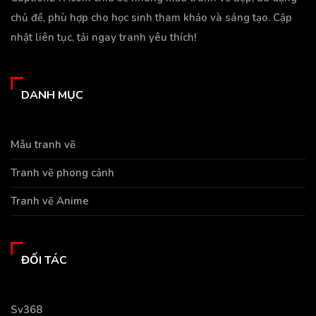
chủ đề, phù hợp cho học sinh tham khảo và sáng tạo. Cập
nhật liên tục, tải ngay tranh yêu thích!
DANH MỤC
Mẫu tranh vẽ
Tranh vẽ phong cảnh
Tranh vẽ Anime
ĐỐI TÁC
Sv368