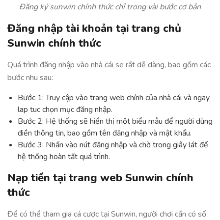
Đăng ký sunwin chính thức chỉ trong vài bước cơ bản
Đăng nhập tài khoản tại trang chủ
Sunwin chính thức
Quá trình đăng nhập vào nhà cái se rất dễ dàng, bao gồm các
bước nhu sau:
Bước 1: Truy cập vào trang web chính của nhà cái và ngay
lap tuc chọn mục đăng nhập.
Bước 2: Hệ thống sẽ hiển thị một biểu mẫu để người dùng
điền thông tin, bao gồm tên đăng nhập và mật khẩu.
Bước 3: Nhấn vào nút đăng nhập và chờ trong giây lát để
hệ thống hoàn tất quá trình.
Nạp tiền tại trang web Sunwin chính
thức
Để có thể tham gia cá cược tại Sunwin, người chơi cần có số