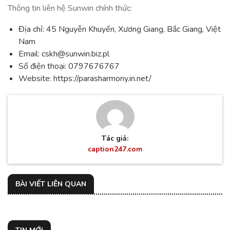
Thông tin liên hệ Sunwin chính thức:
Địa chỉ: 45 Nguyễn Khuyến, Xương Giang, Bắc Giang, Việt
Nam
Email: cskh@sunwin.biz.pl
Số điện thoại: 0797676767
Website:
https://parasharmony.in.net/
Tác giả:
caption247.com
BÀI VIẾT LIÊN QUAN