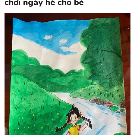
chơi ngày hè cho bé