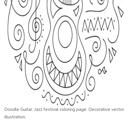
Doodle Guitar. Jazz festival coloring page. Decorative vector
illustration.